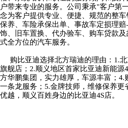
户带来专业的服务。公司秉承"客户第一
念为客户提供专业、便捷、规范的整车
保养、车险承保出单、事故车定损理赔
饰、旧车置换、代办验车、购车贷款及
式全方位的汽车服务。
购比亚迪选择北方瑞迪的理由：1.北
旗舰店；2.顺义地区首家比亚迪新能源4
方华鹏集团，实力雄厚，车源丰富；4.
一条龙服务；5.金牌技师，维修保养更
优越，顺义百姓身边的比亚迪4S店。