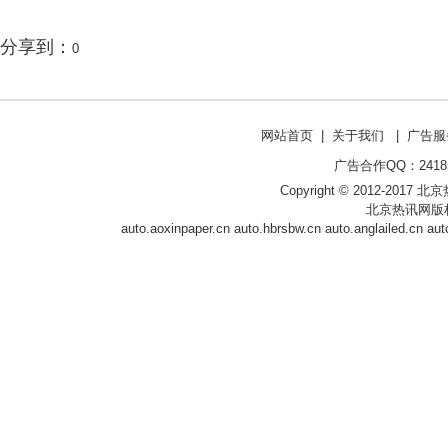
分享到：
0
网站首页
|
关于我们
|
广告服
广告合作QQ：241853
Copyright © 2012-2017 北京热讯网
北京热讯网版
auto.aoxinpaper.cn
auto.hbrsbw.cn
auto.anglailed.cn
aut