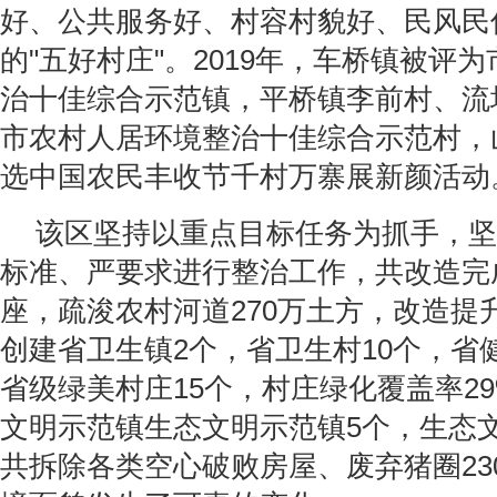
好、公共服务好、村容村貌好、民风民
的"五好村庄"。2019年，车桥镇被评
治十佳综合示范镇，平桥镇李前村、流
市农村人居环境整治十佳综合示范村，
选中国农民丰收节千村万寨展新颜活动
该区坚持以重点目标任务为抓手，坚
标准、严要求进行整治工作，共改造完成
座，疏浚农村河道270万土方，改造提
创建省卫生镇2个，省卫生村10个，省
省级绿美村庄15个，村庄绿化覆盖率2
文明示范镇生态文明示范镇5个，生态
共拆除各类空心破败房屋、废弃猪圈23