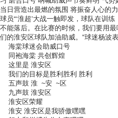
习 磨合口号 呐喊助威声节奏鲜明 气势
当日营造出最燃的氛围 将振奋人心的力
球员“‘淮超’大战一触即发，球队在训
不能落后。在比赛的时候，我们要用最
们的淮安区球队加油助威。”球迷杨波
海棠球迷会助威口号
同袍海棠 共创辉煌
这里是 淮安区
我们的目标是胜利胜利 胜利
五声鼓 淮 ~安 ~区
九声鼓 淮安区
淮安区荣耀
淮安 淮安区是我骄傲嘿嘿