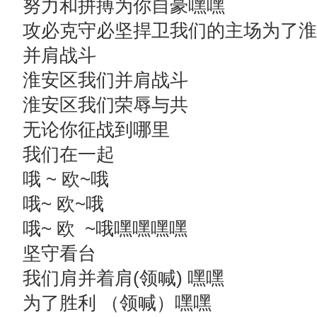
努力和拼搏为你自豪嘿嘿
攻必克守必坚捍卫我们的主场为了淮
并肩战斗
淮安区我们并肩战斗
淮安区我们荣辱与共
无论你征战到哪里
我们在一起
哦 ~ 欧~哦
哦~ 欧~哦
哦~ 欧 ~哦嘿嘿嘿嘿
坚守看台
我们肩并着肩(领喊) 嘿嘿
为了胜利 （领喊）嘿嘿