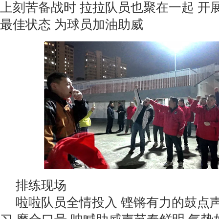
上刻苦备战时 拉拉队员也聚在一起 开
最佳状态 为球员加油助威
排练现场
啦啦队员全情投入 铿锵有力的鼓点